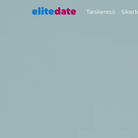
Társkereső
Siker