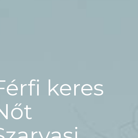
Férfi keres
Nőt
Szarvasi