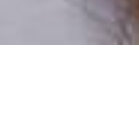
Csak valódi felhasználók
A profilok 100%-a ellenőrzött