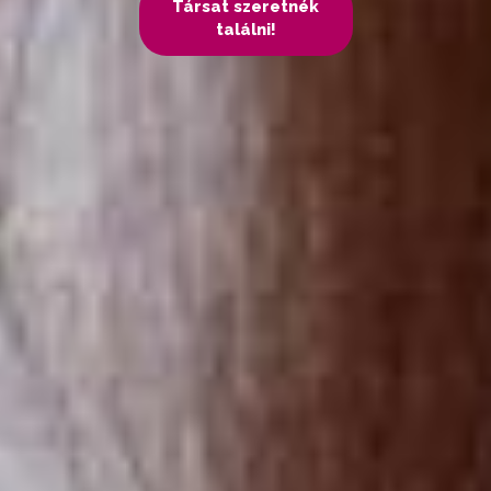
Társat szeretnék
találni!