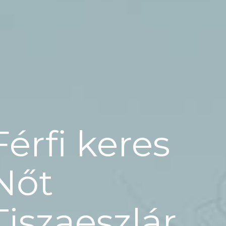
Férfi keres
Nőt
Tiszaeszlár