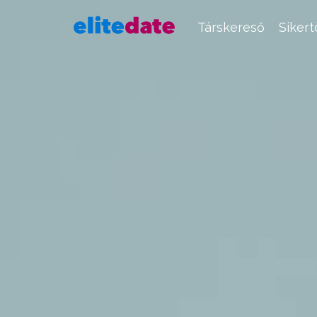
Társkereső
Siker