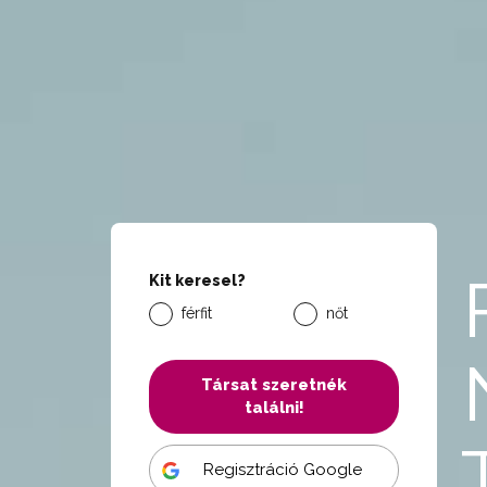
Kit keresel?
férfit
nőt
Társat szeretnék
találni!
Regisztráció Google