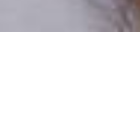
Csak valódi felhasználók
A profilok 100%-a ellenőrzött