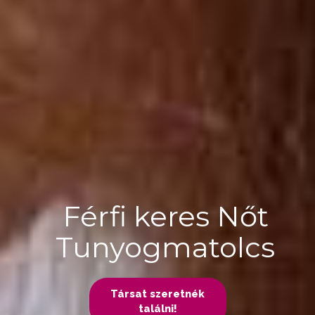
Férfi keres Nőt
Tunyogmatolcs
Társat szeretnék
találni!