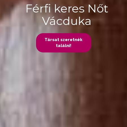
Férfi keres Nőt
Vácduka
Társat szeretnék
találni!