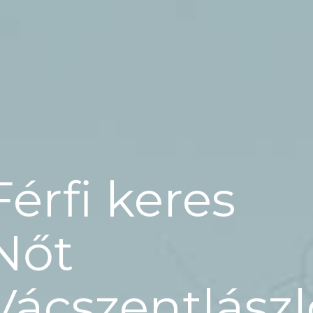
Férfi keres
Nőt
Vácszentlászl