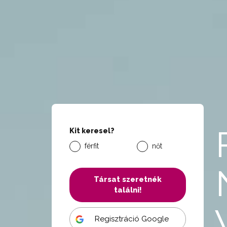
Kit keresel?
férfit
nőt
Társat szeretnék
találni!
Regisztráció Google