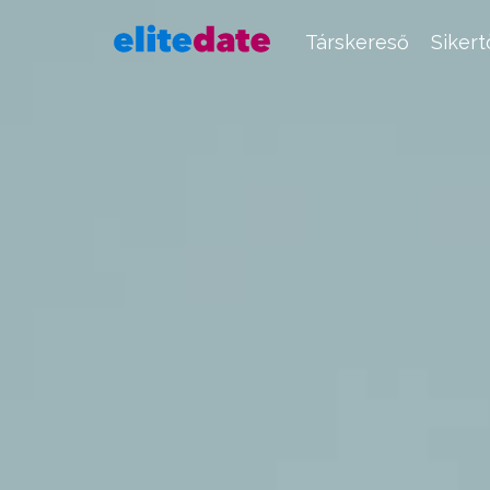
Társkereső
Siker