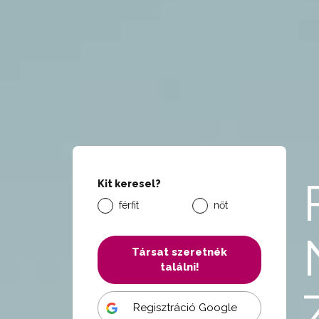
Kit keresel?
férfit
nőt
Társat szeretnék
találni!
Regisztráció Google