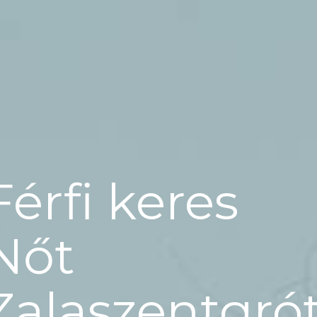
Férfi keres
Nőt
Zalaszentgró