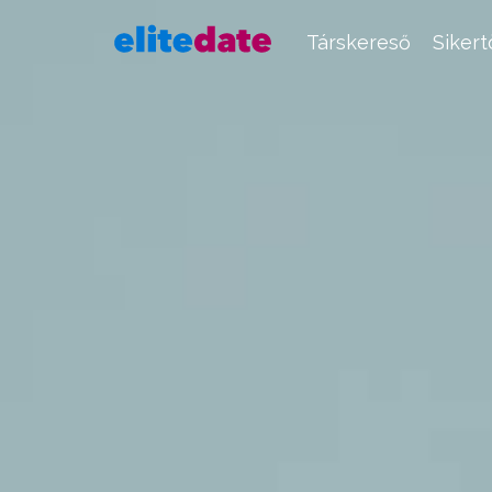
Társkereső
Siker