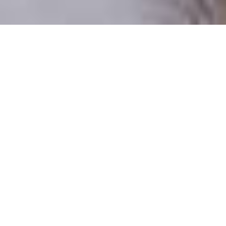
Csak valódi felhasználók
A profilok 100%-a ellenőrzött
Csak komoly társkeresőknek