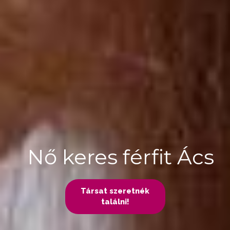
Nő keres férfit Ács
Társat szeretnék
találni!