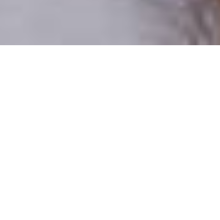
Csak valódi felhasználók
A profilok 100%-a ellenőrzött