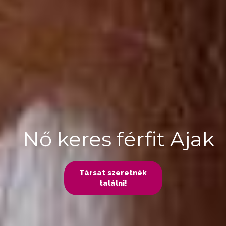
Nő keres férfit Ajak
Társat szeretnék
találni!