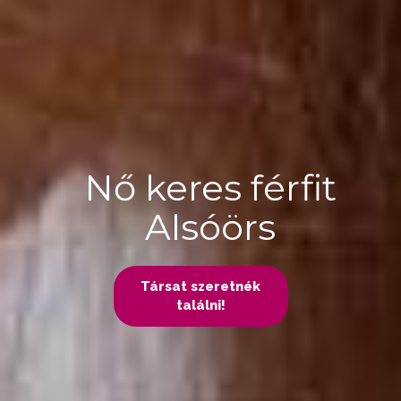
Nő keres férfit
Alsóörs
Társat szeretnék
találni!