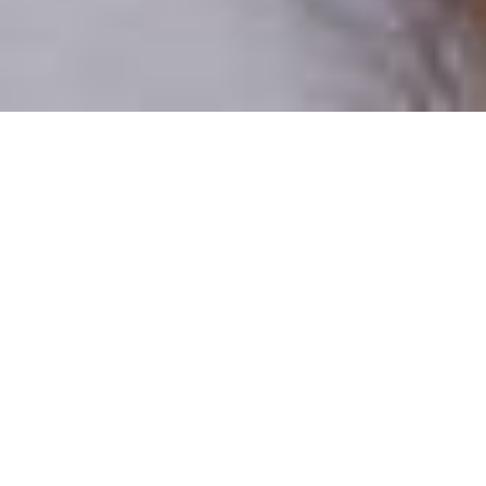
Csak valódi felhasználók
A profilok 100%-a ellenőrzött