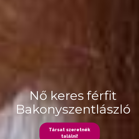
Nő keres férfit
Bakonyszentlászló
Társat szeretnék
találni!