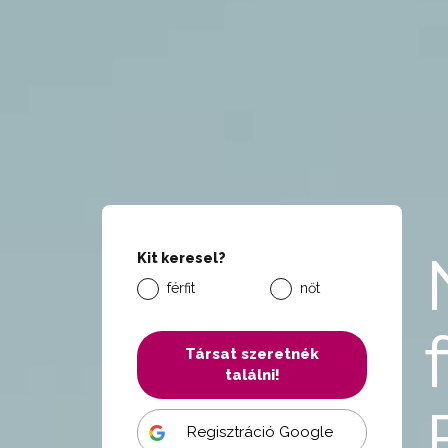
Kit keresel?
férfit
nőt
Társat szeretnék
találni!
Regisztráció Google