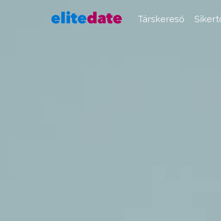
Társkereső
Siker