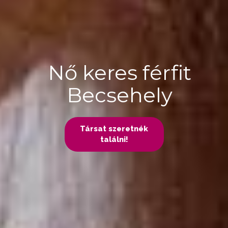
Nő keres férfit
Becsehely
Társat szeretnék
találni!