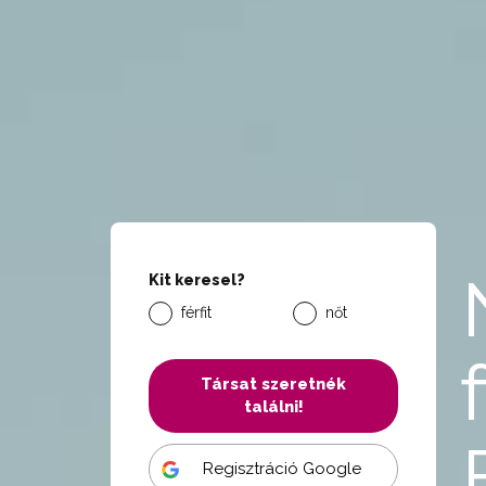
Kit keresel?
férfit
nőt
Társat szeretnék
találni!
Regisztráció Google