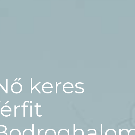
Nő keres
férfit
Bodroghalo