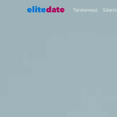
Társkereső
Siker