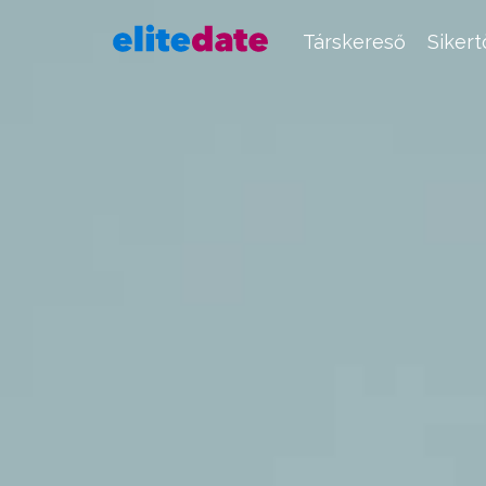
Társkereső
Siker