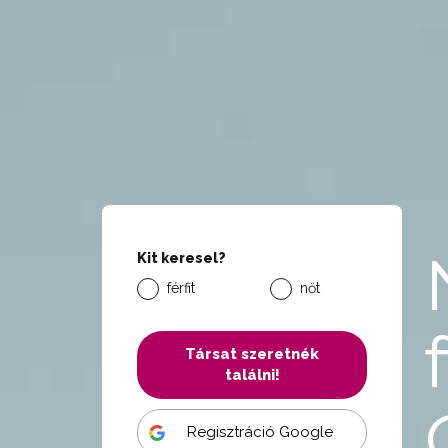
Kit keresel?
férfit
nőt
Társat szeretnék
találni!
Regisztráció Google