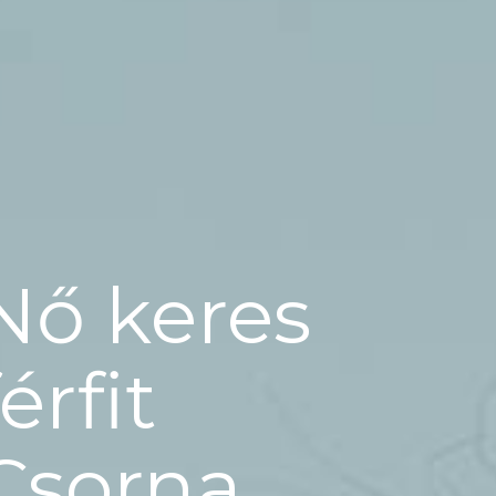
Nő keres
férfit
Csorna