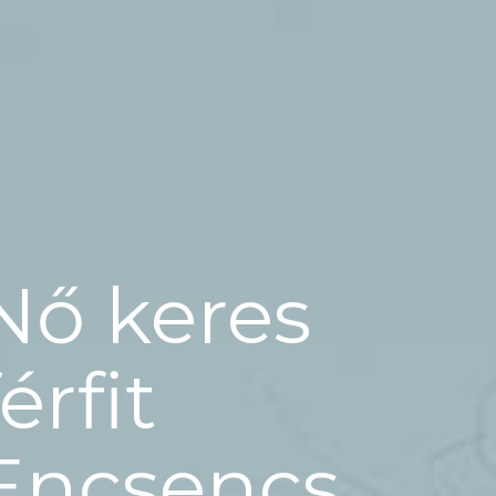
Nő keres
férfit
Encsencs