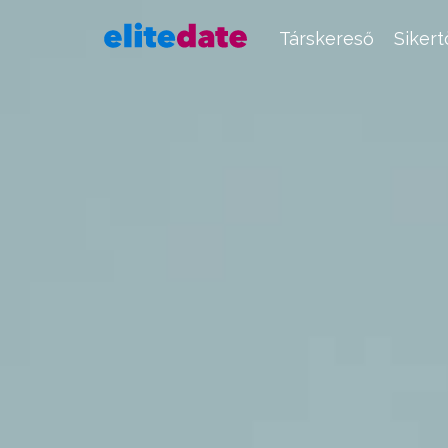
Társkereső
Siker