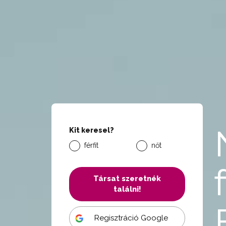
Kit keresel?
férfit
nőt
Társat szeretnék
találni!
Regisztráció Google