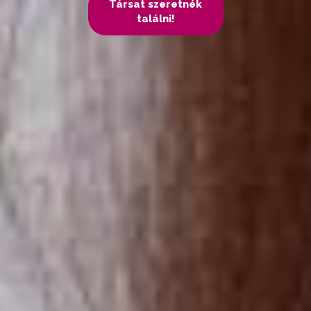
Társat szeretnék
találni!