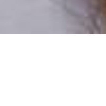
Csak valódi felhasználók
A profilok 100%-a ellenőrzött