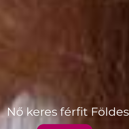
Nő keres férfit Földes