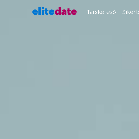
Társkereső
Siker