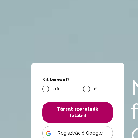
Kit keresel?
férfit
nőt
Társat szeretnék
találni!
Regisztráció Google