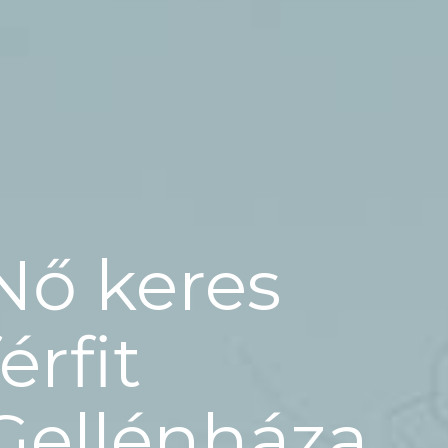
Nő keres
férfit
Gellénháza