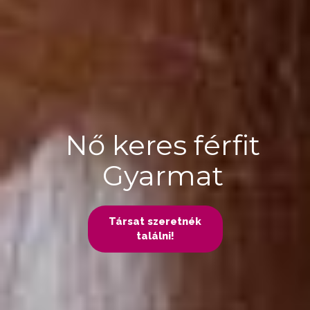
Nő keres férfit
Gyarmat
Társat szeretnék
találni!