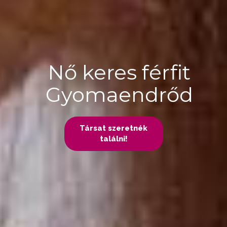
Nő keres férfit
Gyomaendrőd
Társat szeretnék
találni!