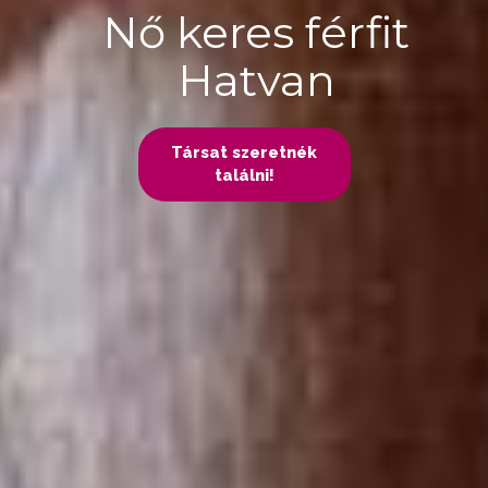
Nő keres férfit
Hatvan
Társat szeretnék
találni!