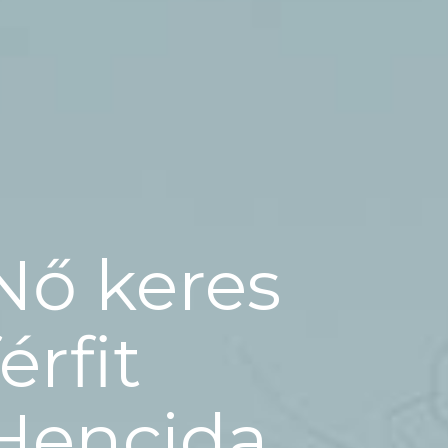
Nő keres
férfit
Hencida