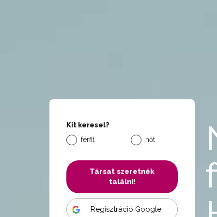
Kit keresel?
férfit
nőt
Társat szeretnék
találni!
Regisztráció Google