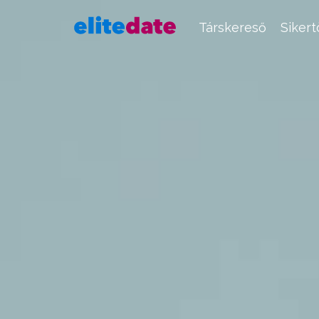
Társkereső
Siker