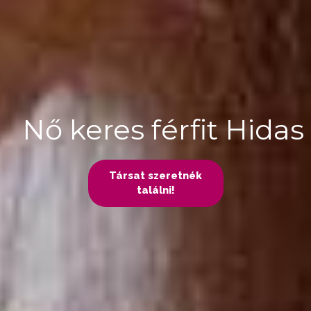
Nő keres férfit Hidas
Társat szeretnék
találni!