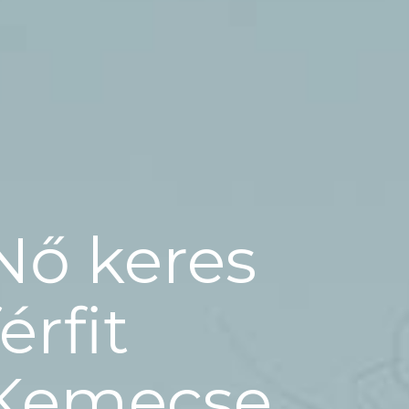
Nő keres
férfit
Kemecse