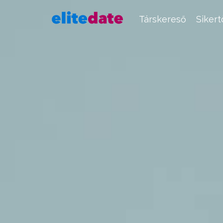
Társkereső
Siker