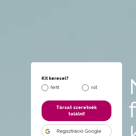
Kit keresel?
férfit
nőt
Társat szeretnék
találni!
Regisztráció Google