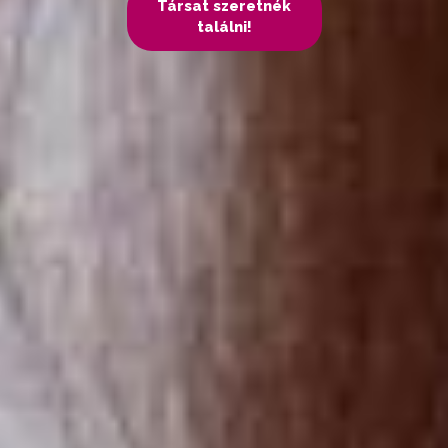
Társat szeretnék
találni!