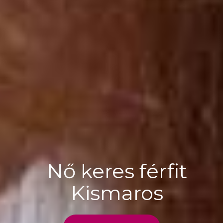
Nő keres férfit
Kismaros