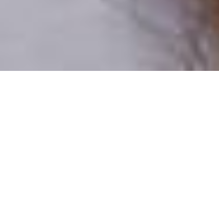
Csak valódi felhasználók
A profilok 100%-a ellenőrzött