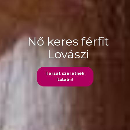
Nő keres férfit
Lovászi
Társat szeretnék
találni!