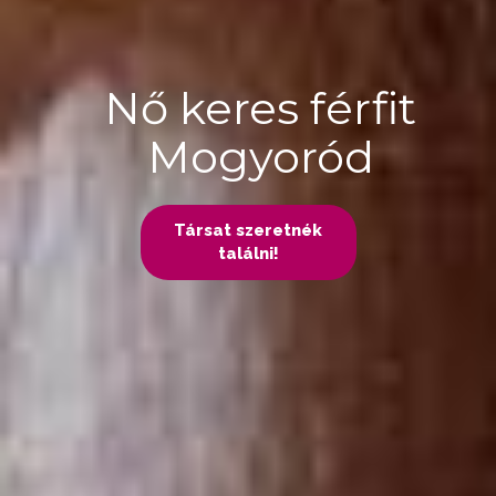
Nő keres férfit
Mogyoród
Társat szeretnék
találni!