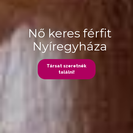
Nő keres férfit
Nyíregyháza
Társat szeretnék
találni!