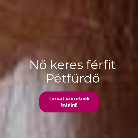
Nő keres férfit
Pétfürdő
Társat szeretnék
találni!