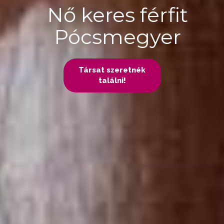
Nő keres férfit
Pócsmegyer
Társat szeretnék
találni!