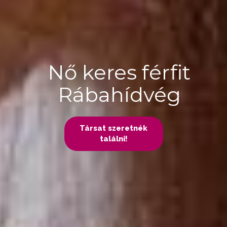
Nő keres férfit
Rábahídvég
Társat szeretnék
találni!