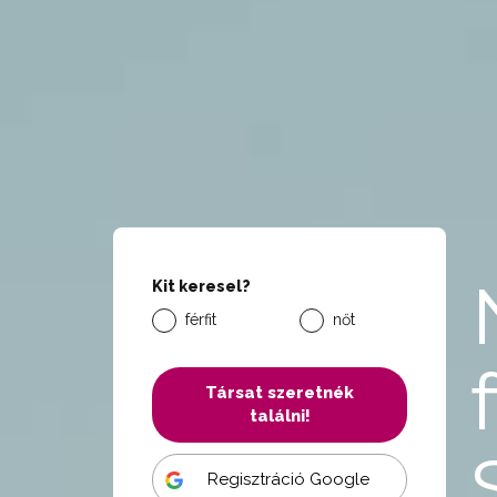
Kit keresel?
férfit
nőt
Társat szeretnék
találni!
Regisztráció Google