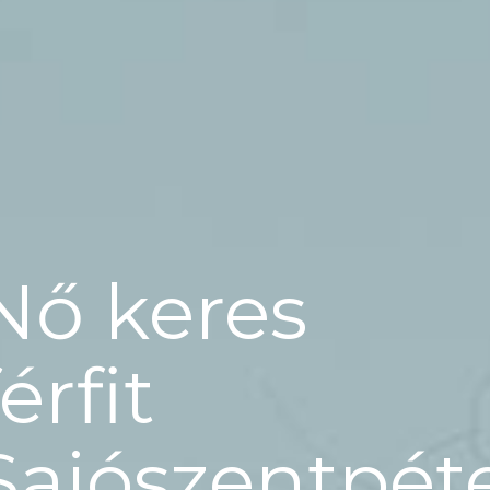
Nő keres
férfit
Sajószentpét