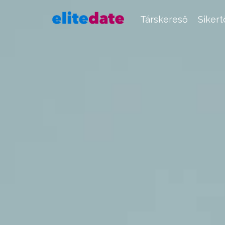
Társkereső
Siker