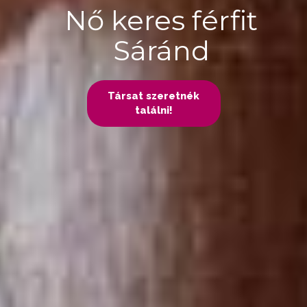
Nő keres férfit
Sáránd
Társat szeretnék
találni!