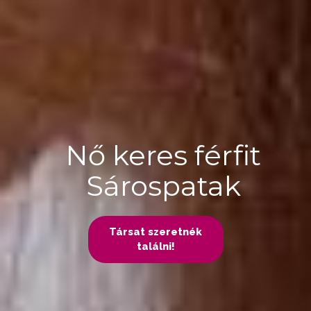
Nő keres férfit
Sárospatak
Társat szeretnék
találni!