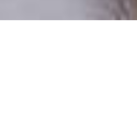
Csak valódi felhasználók
A profilok 100%-a ellenőrzött