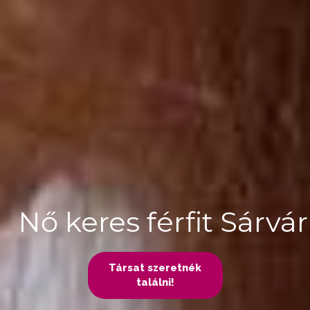
Nő keres férfit Sárvár
Társat szeretnék
találni!