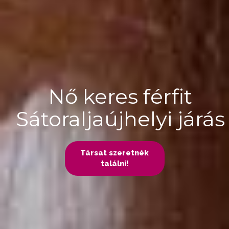
Nő keres férfit
Sátoraljaújhelyi járás
Társat szeretnék
találni!