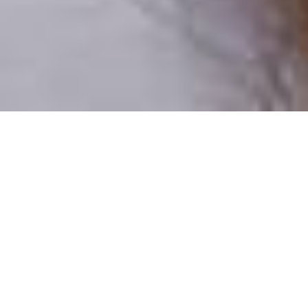
Csak valódi felhasználók
A profilok 100%-a ellenőrzött