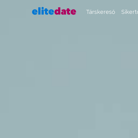
Társkereső
Siker