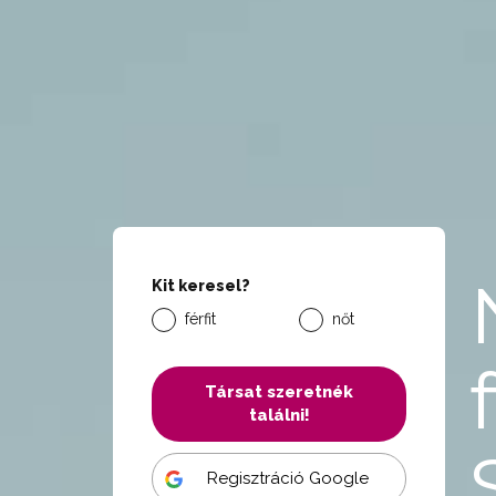
Kit keresel?
férfit
nőt
Társat szeretnék
találni!
Regisztráció Google