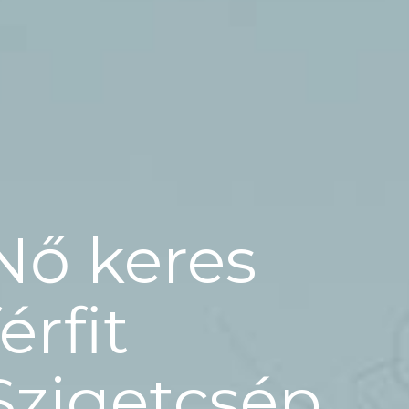
Nő keres
férfit
Szigetcsép