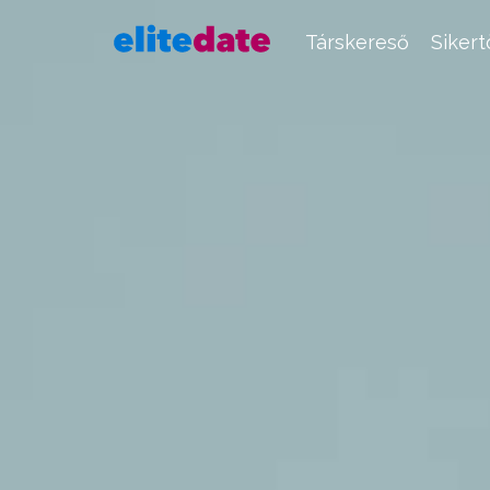
Társkereső
Siker