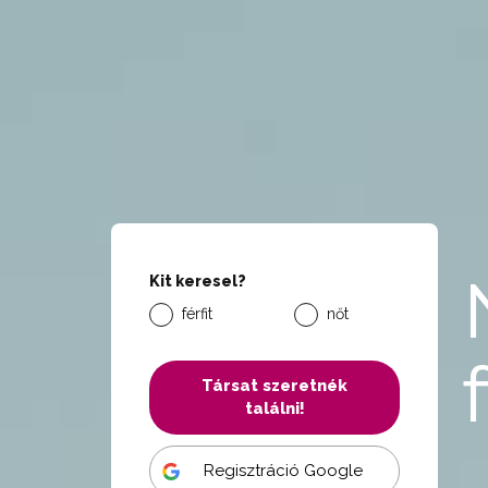
Kit keresel?
férfit
nőt
Társat szeretnék
találni!
Regisztráció Google