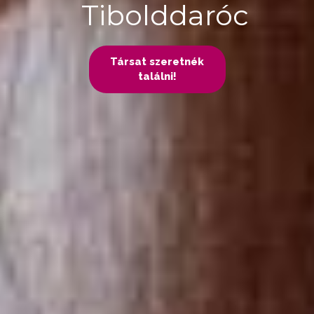
Tibolddaróc
Társat szeretnék
találni!