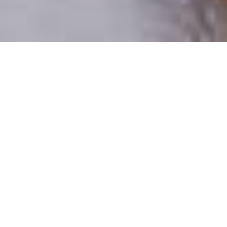
Csak valódi felhasználók
A profilok 100%-a ellenőrzött