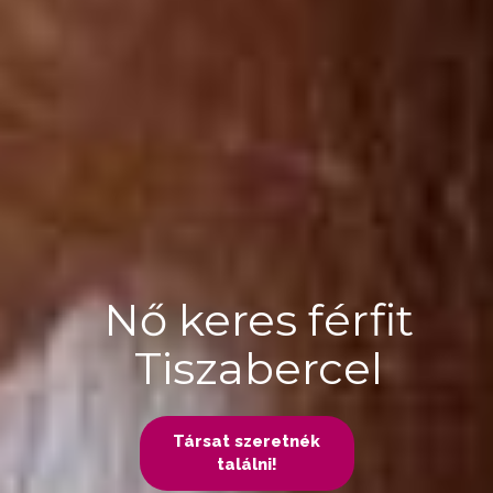
Nő keres férfit
Tiszabercel
Társat szeretnék
találni!