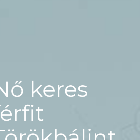
Nő keres
férfit
Törökbálint