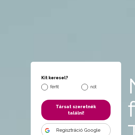
Kit keresel?
férfit
nőt
Társat szeretnék
találni!
Regisztráció Google