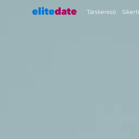
Társkereső
Siker