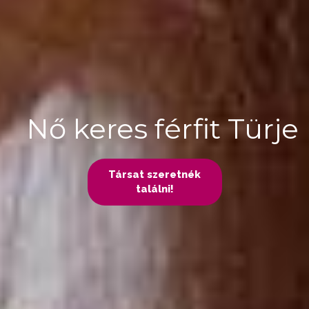
Nő keres férfit Türje
Társat szeretnék
találni!