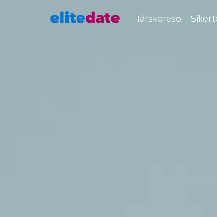
Társkereső
Siker