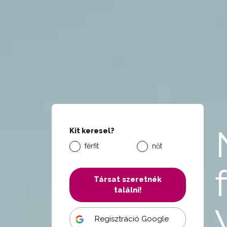
Kit keresel?
férfit
nőt
Társat szeretnék
találni!
Regisztráció Google