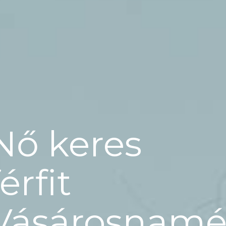
Nő keres
férfit
Vásárosnamé