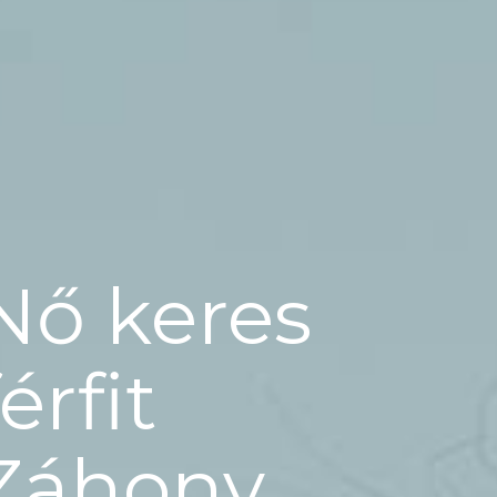
Nő keres
férfit
Záhony