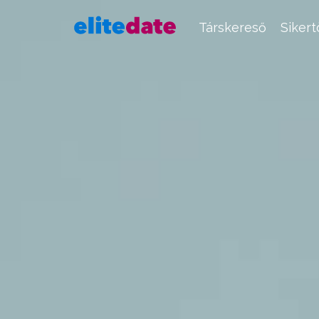
Társkereső
Siker