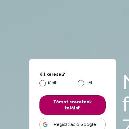
Kit keresel?
férfit
nőt
Társat szeretnék
találni!
Regisztráció Google