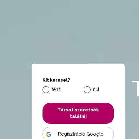
Kit keresel?
férfit
nőt
Társat szeretnék
találni!
Regisztráció Google