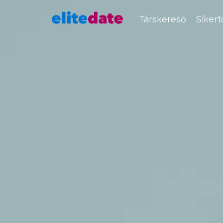
Társkereső
Siker