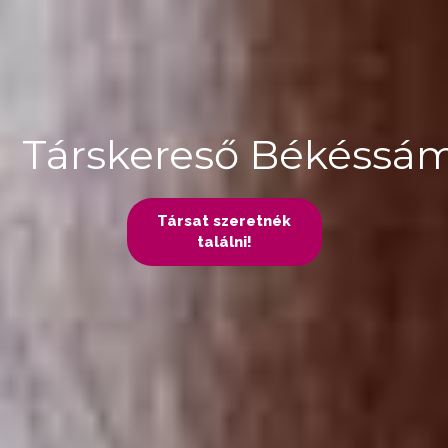
Társkereső Békéssá
Társat szeretnék
találni!