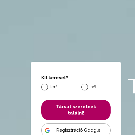
Kit keresel?
férfit
nőt
Társat szeretnék
találni!
Regisztráció Google