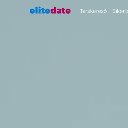
Társkereső
Siker