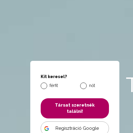
Kit keresel?
férfit
nőt
Társat szeretnék
találni!
Regisztráció Google