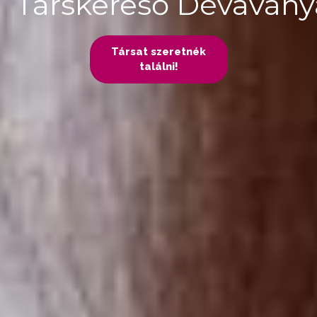
Társkereső Dévaván
Társat szeretnék
találni!